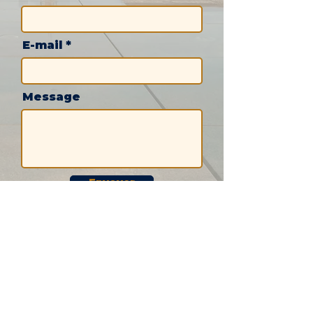
E-mail
Message
Envoyer
Nous avons hâte de
vous rencontrer !
Accueil